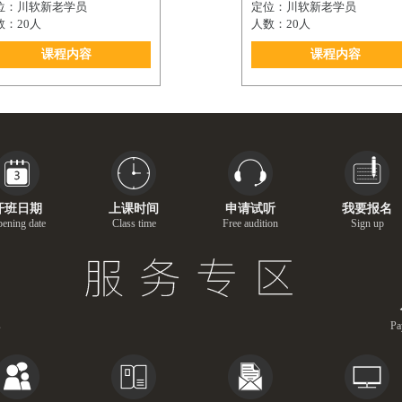
位：川软新老学员
定位：川软新老学员
数：20人
人数：20人
课程内容
课程内容
开班日期
上课时间
申请试听
我要报名
ening date
Class time
Free audition
Sign up
s
Pa