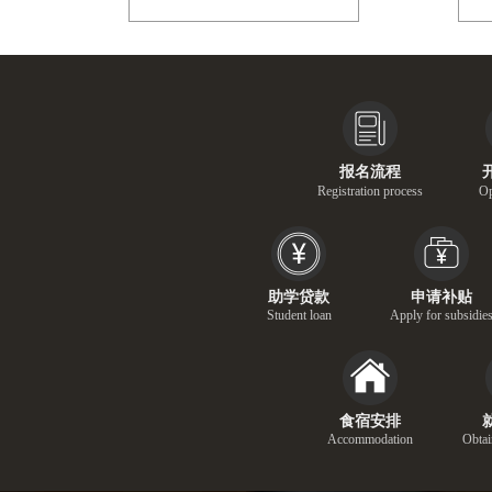
报名流程
Registration process
Op
助学贷款
申请补贴
Student loan
Apply for subsidie
食宿安排
Accommodation
Obtai