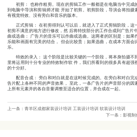
初剪： 也称作粗剪。现在的剪辑工作一般都是在电脑当中完成
到电脑中导演和剪辑师才能 开始了初剪。初剪阶段，导演会将拍摄
有视觉特效、没有旁白和音乐的版本。
正式剪辑： 在初剪得到认可以后，就进入了正式剪辑阶段，这
初剪不满意的地方进行修改，然 后将特技部分的工作合成到广告片
曲或选曲： 广告片的音乐可以作曲或选曲。这两者的区别是：如果
乐能和画面有完美的结合， 但会比较贵；如果选曲，在成本方面会
乐。
特效的录入： 这个阶段是比较关键的一个阶段，将本身拍摄不
里将运用到十分专业的特效制作软 件，我们所看到的很多具有超强
的十分好。
配音合成： 旁白和对白就是在这时候完成的。在旁白和对白完
告片配上各种不同的声音效果， 至此，一条广告片的声音部分的因
上所有元素并的各自音量调整至适合的位置，并合成在一起。
上一条：青羊区成都家装设计培训 工装设计培训 软装设计培训
下一条：影视制