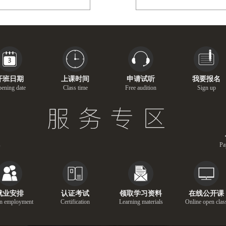
开班日期
上课时间
申请试听
我要报名
ening date
Class time
Free audition
Sign up
s
Pa
就业安排
认证考试
领取学习资料
在线公开课
n employment
Certification
Learning materials
Online open clas